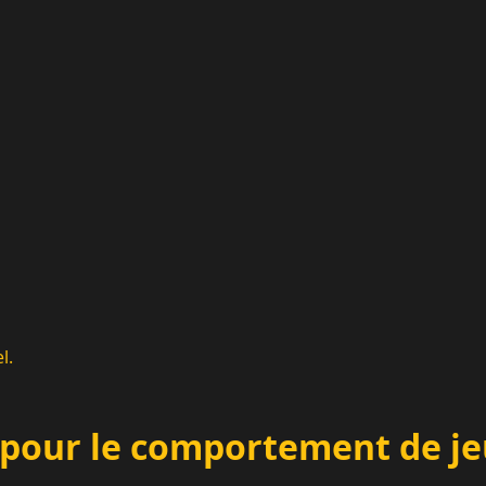
l.
 pour le comportement de je