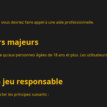
vous devriez faire appel à une aide professionnelle.
urs majeurs
isée qu'aux personnes âgées de 18 ans et plus. Les utilisate
n jeu responsable
er les principes suivants :