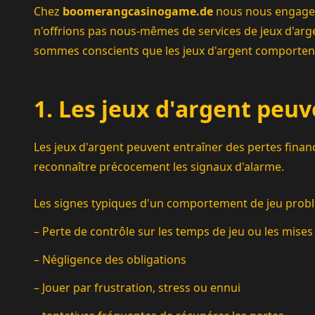
Chez
boomerangcasinogame.de
nous nous engageon
n'offrions pas nous-mêmes de services de jeux d'arg
sommes conscients que les jeux d'argent comportent d
1. Les jeux d'argent peu
Les jeux d'argent peuvent entraîner des pertes fina
reconnaître précocement les signaux d'alarme.
Les signes typiques d'un comportement de jeu probl
– Perte de contrôle sur les temps de jeu ou les mises
– Négligence des obligations
– Jouer par frustration, stress ou ennui