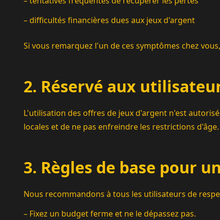
– tentatives fréquentes de récupérer les pertes
– difficultés financières dues aux jeux d'argent
Si vous remarquez l'un de ces symptômes chez vous, 
2. Réservé aux utilisate
L'utilisation des offres de jeux d'argent n'est autor
locales et de ne pas enfreindre les restrictions d'âge.
3. Règles de base pour u
Nous recommandons à tous les utilisateurs de respect
– Fixez un budget ferme et ne le dépassez pas.