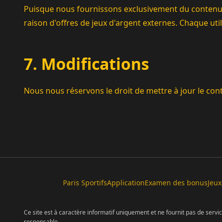
Puisque nous fournissons exclusivement du contenu i
raison d'offres de jeux d'argent externes. Chaque ut
7. Modifications
Nous nous réservons le droit de mettre à jour le cont
Paris Sportifs
Application
Examen des bonus
Jeux
Ce site est à caractère informatif uniquement et ne fournit pas de servic
responsable.