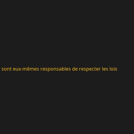
urs sont eux-mêmes responsables de respecter les lois